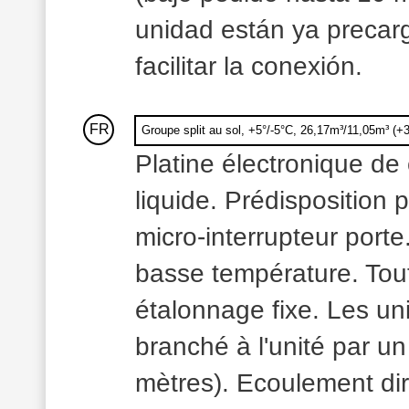
unidad están ya precar
facilitar la conexión.
FR
Groupe split au sol, +5°/-5°C, 26,17m³/11,05m³ (+
Platine électronique de 
liquide. Prédisposition
micro-interrupteur porte
basse température. Tou
étalonnage fixe. Les un
branché à l'unité par un
mètres). Ecoulement dir