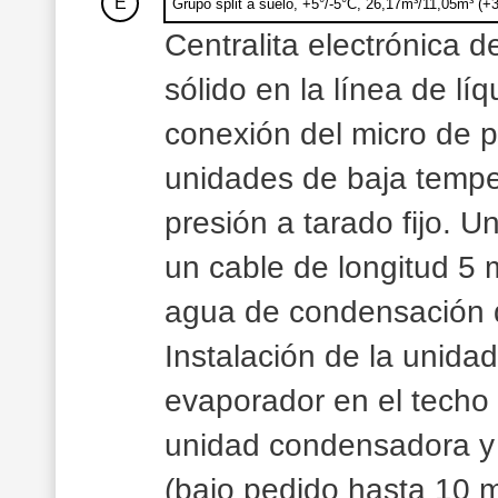
E
Grupo split a suelo, +5°/-5°C, 26,17m³/11,05m³ (+
Centralita electrónica d
sólido en la línea de lí
conexión del micro de p
unidades de baja tempe
presión a tarado fijo. 
un cable de longitud 5 
agua de condensación d
Instalación de la unida
evaporador en el techo 
unidad condensadora y 
(bajo pedido hasta 10 