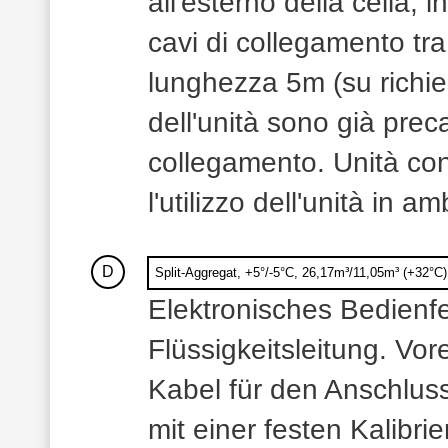
all'esterno della cella, i
cavi di collegamento tr
lunghezza 5m (su richie
dell'unità sono già precar
collegamento. Unità cond
l'utilizzo dell'unità in 
D
Split-Aggregat, +5°/-5°C, 26,17m³/11,05m³ (+32°C)
Elektronisches Bedienfel
Flüssigkeitsleitung. Vo
Kabel für den Anschlus
mit einer festen Kalibri