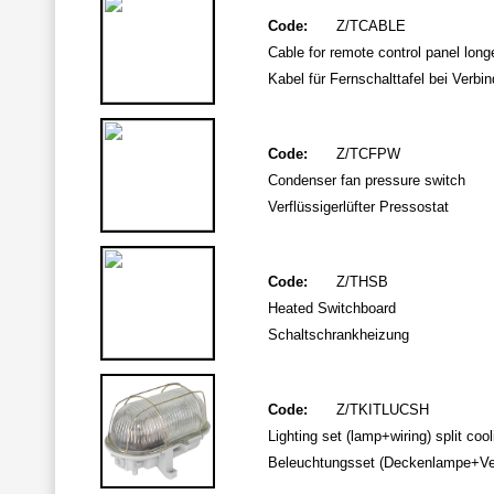
Code:
Z/TCABLE
Cable for remote control panel long
Kabel für Fernschalttafel bei Verbi
Code:
Z/TCFPW
Condenser fan pressure switch
Verflüssigerlüfter Pressostat
Code:
Z/THSB
Heated Switchboard
Schaltschrankheizung
Code:
Z/TKITLUCSH
Lighting set (lamp+wiring) split coo
Beleuchtungsset (Deckenlampe+Verk