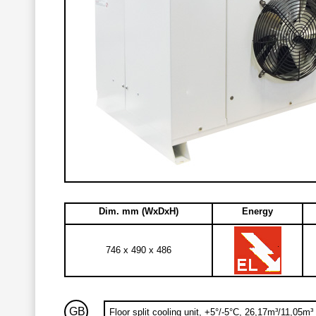
Dim. mm (WxDxH)
Energy
746 x 490 x 486
GB
Floor split cooling unit, +5°/-5°C, 26,17m³/11,05m³