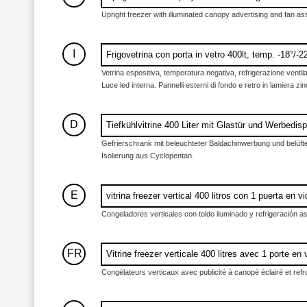
Upright freezer with illuminated canopy advertising and fan as
I
Frigovetrina con porta in vetro 400lt, temp. -18°/-
Vetrina espositiva, temperatura negativa, refrigerazione ventil
Luce led interna. Pannelli esterni di fondo e retro in lamiera 
D
Tiefkühlvitrine 400 Liter mit Glastür und Werbedisp
Gefrierschrank mit beleuchteter Baldachinwerbung und belüft
Isolierung aus Cyclopentan.
E
vitrina freezer vertical 400 litros con 1 puerta en vi
Congeladores verticales con toldo iluminado y refrigeración as
FR
Vitrine freezer verticale 400 litres avec 1 porte en 
Congélateurs verticaux avec publicité à canopé éclairé et ref