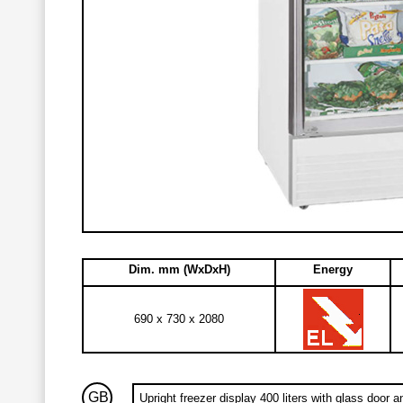
Dim. mm (WxDxH)
Energy
690 x 730 x 2080
GB
Upright freezer display 400 liters with glass door a