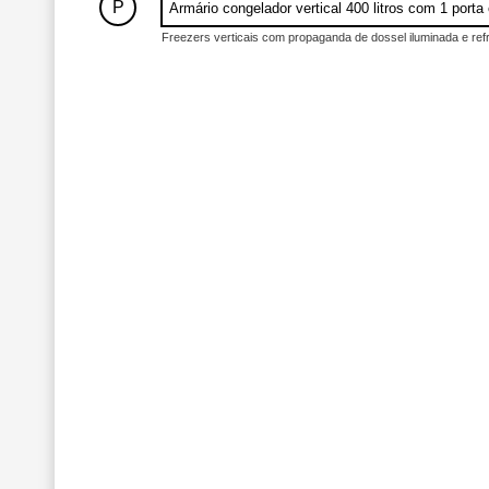
P
Armário congelador vertical 400 litros com 1 porta e
Freezers verticais com propaganda de dossel iluminada e refrig