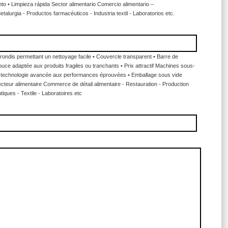
nto • Limpieza rápida Sector alimentario Comercio alimentario –
lurgia - Productos farmacéuticos - Industria textil - Laboratorios etc.
rondis permettant un nettoyage facile • Couvercle transparent • Barre de
ce adaptée aux produits fragiles ou tranchants • Prix attractif Machines sous-
e de technologie avancée aux performances éprouvées • Emballage sous vide
Secteur alimentaire Commerce de détail alimentaire - Restauration - Production
iques - Textile - Laboratoires etc