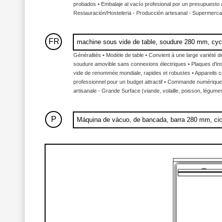
probados • Embalaje al vacío profesional por un presupuesto a
Restauración/Hosteleria - Producción artesanal - Supermercado
FR
machine sous vide de table, soudure 280 mm, cyc
Généralités • Modèle de table • Convient à une large variété 
soudure amovible sans connexions électriques • Plaques d’ins
vide de renommée mondiale, rapides et robustes • Appareils c
professionnel pour un budget attractif • Commande numérique et
artisanale - Grande Surface (viande, volaille, poisson, légumes
P
Máquina de vácuo, de bancada, barra 280 mm, ci