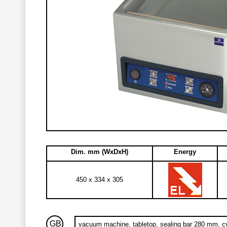
Dim. mm (WxDxH)
Energy
450 x 334 x 305
GB
vacuum machine, tabletop, sealing bar 280 mm, c