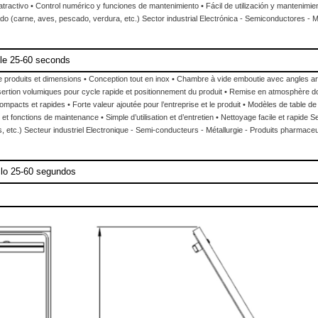
tractivo • Control numérico y funciones de mantenimiento • Fácil de utilización y mantenimie
 (carne, aves, pescado, verdura, etc.) Sector industrial Electrónica - Semiconductores - Meta
le 25-60 seconds
de produits et dimensions • Conception tout en inox • Chambre à vide emboutie avec angles ar
ertion volumiques pour cycle rapide et positionnement du produit • Remise en atmosphère dou
ompacts et rapides • Forte valeur ajoutée pour l’entreprise et le produit • Modèles de tabl
 fonctions de maintenance • Simple d’utilisation et d’entretien • Nettoyage facile et rapide 
, etc.) Secteur industriel Electronique - Semi-conducteurs - Métallurgie - Produits pharmaceut
clo 25-60 segundos