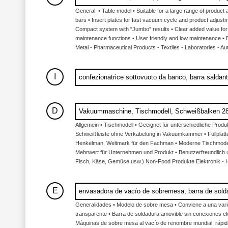
General: • Table model • Suitable for a large range of produc
bars • Insert plates for fast vacuum cycle and product 
Compact system with “Jumbo” results • Clear added value for
maintenance functions • User friendly and low maintenance • E
Metal - Pharmaceutical Products - Textiles - Laboratories - Au
I
confezionatrice sottovuoto da banco, barra saldan
D
Vakuummaschine, Tischmodell, Schweißbalken 2
Allgemein • Tischmodell • Geeignet für unterschiedliche Pr
Schweißleiste ohne Verkabelung in Vakuumkammer • Füllplatt
Henkelman, Weltmark für den Fachman • Moderne Tischmodelle
Mehrwert für Unternehmen und Produkt • Benutzerfreundlich u
Fisch, Käse, Gemüse usw.) Non-Food Produkte Elektronik - Halb
E
envasadora de vacío de sobremesa, barra de sold
Generalidades • Modelo de sobre mesa • Conviene a una varie
transparente • Barra de soldadura amovible sin conexiones elé
Máquinas de sobre mesa al vacío de renombre mundial, rápid