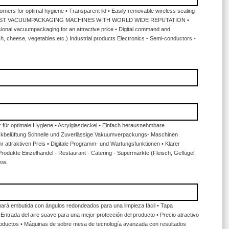
rners for optimal hygiene • Transparent lid • Easily removable wireless sealing
FAST AND ROBUST VACUUMPACKAGING MACHINES WITH WORLD WIDE REPUTATION •
onal vacuumpackaging for an attractive price • Digital command and
h, cheese, vegetables etc.) Industrial products Electronics - Semi-conductors -
 für optimale Hygiene • Acrylglasdeckel • Einfach herausnehmbare
rückbelüftung Schnelle und Zuverlässige Vakuumverpackungs- Maschinen
ttraktiven Preis • Digitale Programm- und Wartungsfunktionen • Klarer
dukte Einzelhandel - Restaurant - Catering - Supermärkte (Fleisch, Geflügel,
sw.
ará embutida con ángulos redondeados para una limpieza fácil • Tapa
Entrada del aire suave para una mejor protección del producto • Precio atractivo
roductos • Máquinas de sobre mesa de tecnología avanzada con resultados