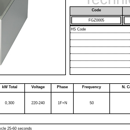
Code
FGZ0005
HS Code
kW Total
Voltage
Phase
Frequency
N. 
0,300
220-240
1F+N
50
ycle 25-60 seconds