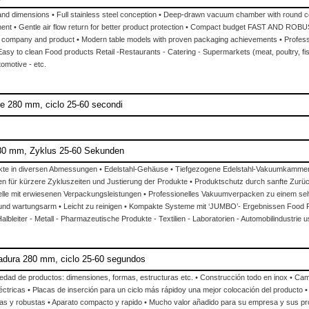
t and dimensions • Full stainless steel conception • Deep-drawn vacuum chamber with round co
adjustment • Gentle air flow return for better product protection • Compact budget 
 company and product • Modern table models with proven packaging achievements • Professi
asy to clean Food products Retail -Restaurants - Catering - Supermarkets (meat, poultry, fis
tomotive - etc.
te 280 mm, ciclo 25-60 secondi
80 mm, Zyklus 25-60 Sekunden
odukte in diversen Abmessungen • Edelstahl-Gehäuse • Tiefgezogene Edelstahl-Vakuumkammer
en für kürzere Zykluszeiten und Justierung der Produkte • Produktschutz durch sanfte Zu
 mit erwiesenen Verpackungsleistungen • Professionelles Vakuumverpacken zu einem sehr a
nd wartungsarm • Leicht zu reinigen • Kompakte Systeme mit ‘JUMBO’- Ergebnissen Food Pro
leiter - Metall - Pharmazeutische Produkte - Textilien - Laboratorien - Automobilindustrie u
adura 280 mm, ciclo 25-60 segundos
dad de productos: dimensiones, formas, estructuras etc. • Construcción todo en inox • Cam
ctricas • Placas de inserción para un ciclo más rápidoy una mejor colocación del producto • 
as y robustas • Aparato compacto y rapido • Mucho valor añadido para su empresa y sus p