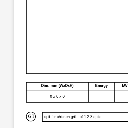
Dim. mm (WxDxH)
Energy
kW 
0 x 0 x 0
GB
spit for chicken grills of 1-2-3 spits