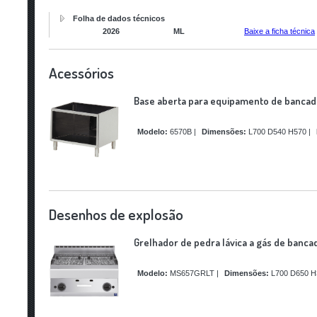
Folha de dados técnicos
2026
ML
Baixe a ficha técnica
Acessórios
Base aberta para equipamento de banca
Modelo:
6570B
|
Dimensões:
L700 D540 H570
|
Desenhos de explosão
Grelhador de pedra lávica a gás de banca
Modelo:
MS657GRLT
|
Dimensões:
L700 D650 H