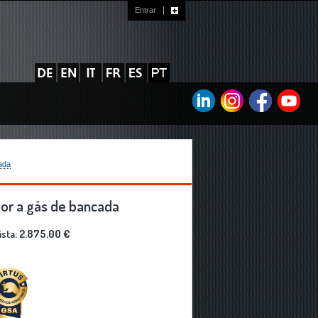
Entrar
ha?
ada
or a gás de bancada
ista:
2.875,00 €