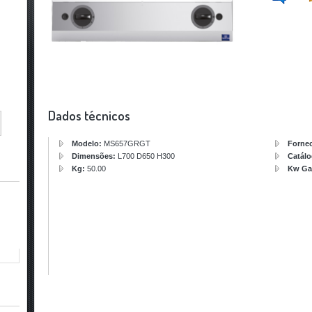
Dados técnicos
Modelo:
MS657GRGT
Forne
Dimensões:
L700 D650 H300
Catál
Kg:
50.00
Kw Ga