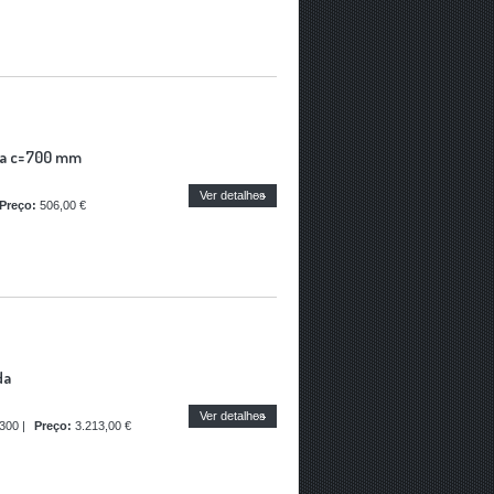
da c=700 mm
Ver detalhes
Preço:
506,00 €
da
Ver detalhes
300
|
Preço:
3.213,00 €