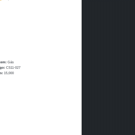
cem:
Gás
ogo:
CS11-027
s:
15,000