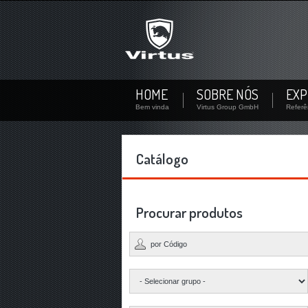
Não se inscreveu?
Inscreva-se agora! Por sua conta pessoal você pode ba
disponibilidade de estoque de cada produto.
Não registrado ainda? Criar um usuário
HOME
SOBRE NÓS
EXP
Bem vinda
Virtus Group GmbH
Referê
Catálogo
Procurar produtos