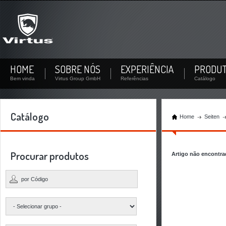
Não se inscreveu?
Inscreva-se agora! Por sua conta pessoal você pode baixar documentos e verificar a
disponibilidade de estoque de cada produto.
Não registrado ainda? Criar um usuário
HOME
SOBRE NÓS
EXPERIÊNCIA
PRODU
Bem vinda
Virtus Group GmbH
Referências
Catálogo
Catálogo
Home
Seiten
Procurar produtos
Artigo não encontr