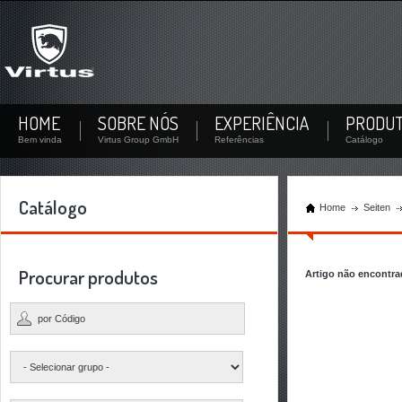
Não se inscreveu?
Inscreva-se agora! Por sua conta pessoal você pode baixar documentos e verificar a
disponibilidade de estoque de cada produto.
Não registrado ainda? Criar um usuário
HOME
SOBRE NÓS
EXPERIÊNCIA
PRODU
Bem vinda
Virtus Group GmbH
Referências
Catálogo
Catálogo
Home
Seiten
Procurar produtos
Artigo não encontr