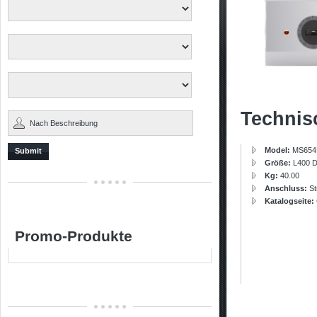
Technis
Model:
MS65
Submit
Größe:
L400 
Kg:
40.00
Anschluss:
S
Katalogseite:
Promo-Produkte