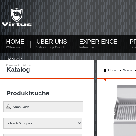
Noch nicht registriert?
Jetzt registrieren! Mit Deinem persönlichen Account hast Du die Möglichkeit Dokumente
herunterzuladen und den Lagerbestand zu kontrollieren.
Sie haben sich noch nicht registriert? Erstellen Sie jetzt Ihren Account.
HOME
ÜBER UNS
EXPERIENCE
P
Willkommen
Virtus Group GmbH
Referenzen
Kata
JOBS
Karriere bei Virtus
Katalog
Home
Seiten
Produktsuche