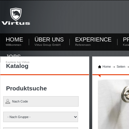
Noch nicht registriert?
Jetzt registrieren! Mit Deinem persönlichen Account hast Du die Möglichkeit Dokumente
herunterzuladen und den Lagerbestand zu kontrollieren.
Sie haben sich noch nicht registriert? Erstellen Sie jetzt Ihren Account.
HOME
ÜBER UNS
EXPERIENCE
P
Willkommen
Virtus Group GmbH
Referenzen
Kata
JOBS
Karriere bei Virtus
Katalog
Home
Seiten
Produktsuche