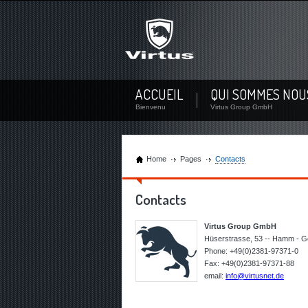
Pas encore membre?
Inscrivez-vous maintenant! En créant un compte, vous 
entreprise ...
Pas encore membre? Créer un utilisateur
ACCUEIL
QUI SOMMES NOU
Bienvenu
Virtus Group GmbH
Home
Pages
Contacts
Contacts
Virtus Group GmbH
Hüserstrasse, 53 -- Hamm - 
Phone: +49(0)2381-97371-0
Fax: +49(0)2381-97371-88
email:
info@virtusnet.de