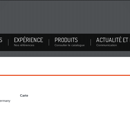
Login
pouvez voir la documentation de votre
rappeler
/
Mot de passe oublié?
S
EXPÉRIENCE
PRODUITS
ACTUALITÉ ET
Login
Nos références
Consulter le catalogue
Communication
Carte
Germany