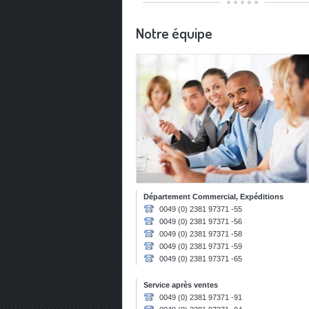
Notre équipe
Département Commercial, Expéditions
0049 (0) 2381 97371 -55
0049 (0) 2381 97371 -56
0049 (0) 2381 97371 -58
0049 (0) 2381 97371 -59
0049 (0) 2381 97371 -65
Service après ventes
0049 (0) 2381 97371 -91