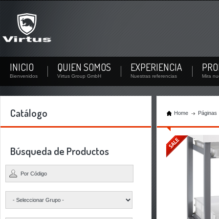
Aún no eres miembro?
¡Inscríbete ahora! Al crear una cuenta, puede ver la documentación de su negocio ...
¿No eres miembro todavía? Crear un usuario
INICIO
QUIEN SOMOS
EXPERIENCIA
PRO
Bienvenidos
Virtus Group GmbH
Nuestras referencias
Mira nu
Catálogo
Home
Páginas
Búsqueda de Productos